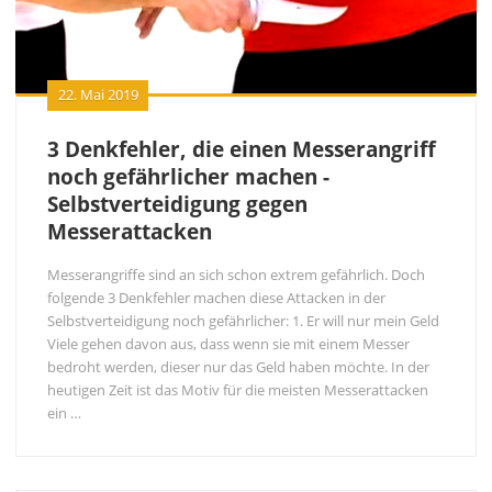
22. Mai 2019
3 Denkfehler, die einen Messerangriff
noch gefährlicher machen -
Selbstverteidigung gegen
Messerattacken
Messerangriffe sind an sich schon extrem gefährlich. Doch
folgende 3 Denkfehler machen diese Attacken in der
Selbstverteidigung noch gefährlicher: 1. Er will nur mein Geld
Viele gehen davon aus, dass wenn sie mit einem Messer
bedroht werden, dieser nur das Geld haben möchte. In der
heutigen Zeit ist das Motiv für die meisten Messerattacken
ein …