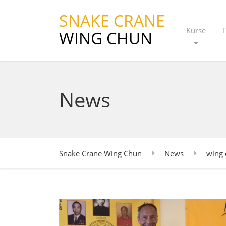
SNAKE CRANE
Kurse
T
WING CHUN
News
Snake Crane Wing Chun
News
wing