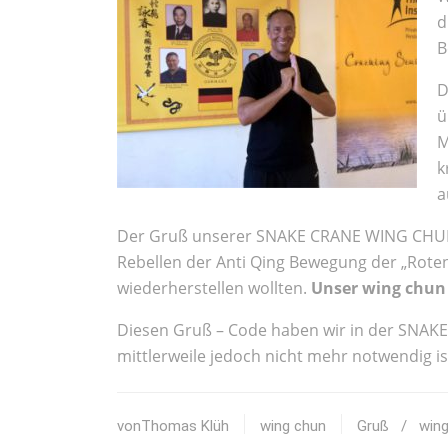
d
B
D
ü
M
k
a
Der Gruß unserer SNAKE CRANE WING CHUN 
Rebellen der Anti Qing Bewegung der „Roten
wiederherstellen wollten.
Unser wing chun 
Diesen Gruß – Code haben wir in der SNA
mittlerweile jedoch nicht mehr notwendig is
vonThomas Klüh
wing chun
Gruß
/
win