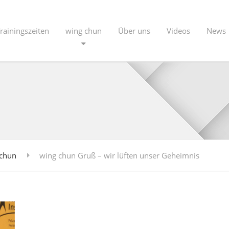
rainingszeiten
wing chun
Über uns
Videos
News
 chun
wing chun Gruß – wir lüften unser Geheimnis