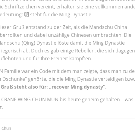
ie Schriftzeichen vereint, erhalten sie eine vollkommen and
edeutung:
明
steht für die Ming Dynastie.
ieser Gruß entstand zu der Zeit, als die Mandschu China
berrollten und dabei unzählige Chinesen umbrachten. Die
andschu (Qing) Dynastie löste damit die Ming Dynastie
riegerisch ab. Doch es gab einige Rebellen, die sich dagegen
uflehnten und für Ihre Freiheit kämpften.
Familie war ein Code mit dem man zeigte, dass man zu d
 Dschunke“ gehörte, die die Ming Dynastie verteidigen bzw.
Gruß steht also für: „recover Ming dynasty“.
KE CRANE WING CHUN MUN bis heute geheim gehalten – was
t.
g chun