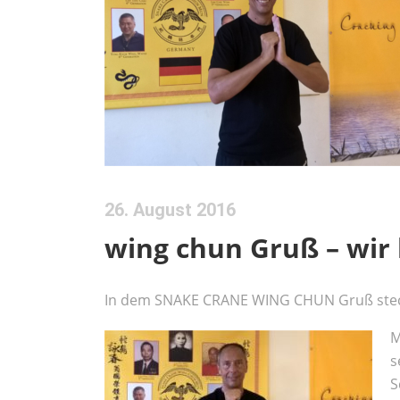
26. August 2016
wing chun Gruß – wir
In dem SNAKE CRANE WING CHUN Gruß steckt
M
s
S