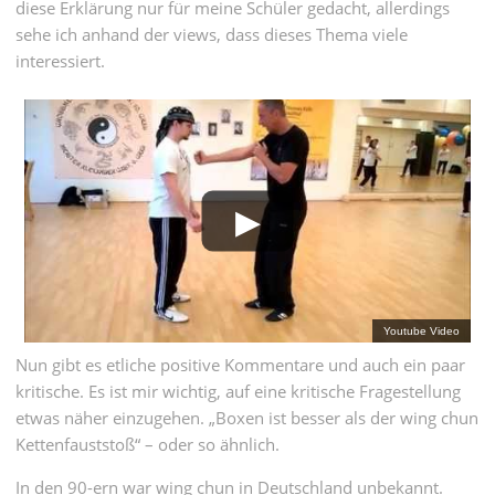
diese Erklärung nur für meine Schüler gedacht, allerdings
sehe ich anhand der views, dass dieses Thema viele
interessiert.
Nun gibt es etliche positive Kommentare und auch ein paar
kritische. Es ist mir wichtig, auf eine kritische Fragestellung
etwas näher einzugehen. „Boxen ist besser als der wing chun
Kettenfauststoß“ – oder so ähnlich.
In den 90-ern war wing chun in Deutschland unbekannt.