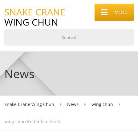
SNAKE CRANE
MENÜ
WING CHUN
Kontakt
News
Snake Crane Wing Chun
News
wing chun
wing chun Kettenfauststoß