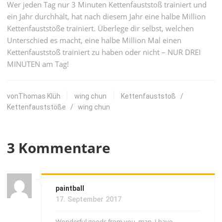
Wer jeden Tag nur 3 Minuten Kettenfauststoß trainiert und
ein Jahr durchhält, hat nach diesem Jahr eine halbe Million
Kettenfauststöße trainiert. Überlege dir selbst, welchen
Unterschied es macht, eine halbe Million Mal einen
Kettenfauststoß trainiert zu haben oder nicht – NUR DREI
MINUTEN am Tag!
vonThomas Klüh
wing chun
Kettenfauststoß
/
Kettenfauststöße
/
wing chun
3 Kommentare
paintball
17. September 2017
Wonderful goods from you, man. I have